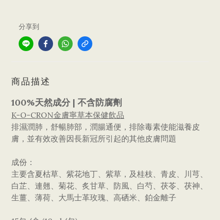
分享到
商品描述
100%天然成分 | 不含防腐劑
K-O-CRON金膚寧草本保健飲品
排濕潤肺，舒暢肺部，潤腸通便，排除毒素使能滋養皮
膚，並有效改善因長新冠所引起的其他皮膚問題
成份：
主要含夏枯草、紫花地丁、紫草，及桂枝、青皮、川芎、
白芷、連翹、菊花、炙甘草、防風、白芍、茯苓、茯神、
生薑、薄荷、大馬士革玫瑰、高硒米、鉑金離子