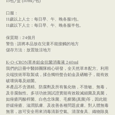
15包/盒 (10ml/包)
口服：
11歲以上人士：每日早、午、晚各服1包。
11歲以下人士：每日早、午、晚各服半包。
保質期：24個月
警告 : 請將本品放在兒童不能接觸的地方
儲存方法：放置陰涼地方
K-O-CRON草本鉑金抗菌消毒液 240ml
我們的註冊中醫師團隊精心研發，全天然草本配方。利用
尖端技術萃取製成，揉合獨特螫合鉑金及硒離子，能有效
破壞病毒及細菌。
本產品不含酒精、防腐劑及所有氯化物，不致敏、無毒，
及非腐蝕性。多項功效測試證實能有效殺滅細菌及真菌，
如痤瘡丙酸桿菌、白色念珠菌、毛癬菌(真菌)等，因此能
舒緩痤瘡、滋潤肌膚、及改善各種問題皮膚。對人體無毒
無害，故可安全用來消毒清新空氣、清潔食具、織物除臭